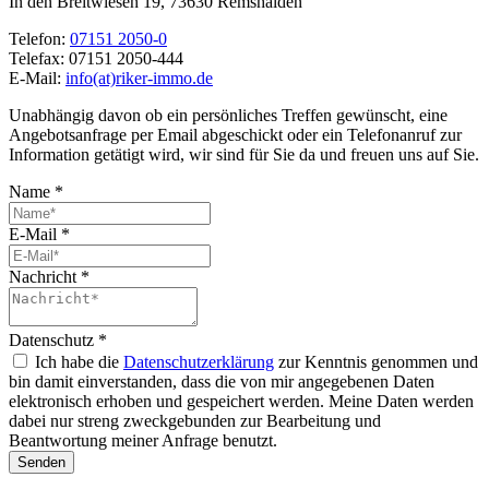
In den Breitwiesen 19, 73630 Remshalden
Telefon:
07151 2050-0
Telefax:
07151 2050-444
E-Mail:
info(at)riker-immo.de
Unabhängig davon ob ein persönliches Treffen gewünscht, eine
Angebotsanfrage per Email abgeschickt oder ein Telefonanruf zur
Information getätigt wird, wir sind für Sie da und freuen uns auf Sie.
Name
*
E-Mail
*
Nachricht
*
Datenschutz
*
Ich habe die
Datenschutzerklärung
zur Kenntnis genommen und
bin damit einverstanden, dass die von mir angegebenen Daten
elektronisch erhoben und gespeichert werden. Meine Daten werden
dabei nur streng zweckgebunden zur Bearbeitung und
Beantwortung meiner Anfrage benutzt.
Senden