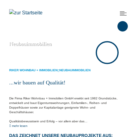
Neubauimmobilien
RIKER WOHNBAU + IMMOBILIEN
NEUBAUIMMOBILIEN
...wir bauen auf Qualität!
Die Firma Riker Wohnbau + Immobilien GmbH erwirbt seit 1982 Grundstücke,
entwickelt und baut Eigentumswohnungen, Einfamilien-, Reihen- und
Doppelhäuser sowie zur Kapitalanlage geeignete Wohn- und
Geschäftshäuser.
Qualitätsbewusstsein und Erfolg – vor allem aber das…
mehr lesen
DAS ZEICHNET UNSERE NEUBAUPROJEKTE AUS: