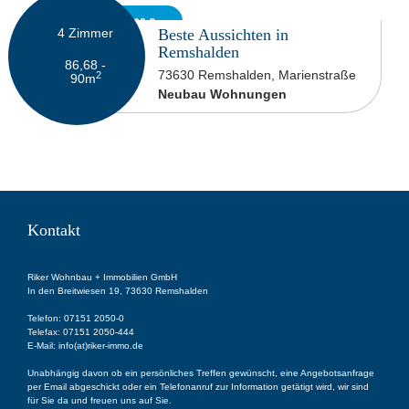
479.900 - 529.900 €
4
Zimmer
Beste Aussichten in
Remshalden
86,68 -
73630 Remshalden, Marienstraße
2
90
m
Neubau Wohnungen
Kontakt
Riker Wohnbau + Immobilien GmbH
In den Breitwiesen 19, 73630 Remshalden
Telefon:
07151 2050-0
Telefax:
07151 2050-444
E-Mail:
info(at)riker-immo.de
Unabhängig davon ob ein persönliches Treffen gewünscht, eine Angebotsanfrage
per Email abgeschickt oder ein Telefonanruf zur Information getätigt wird, wir sind
für Sie da und freuen uns auf Sie.