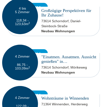
789.900 - 809.900 €
4 bis
Großzügige Perspektiven für
5
Zimmer
Ihr Zuhause!
118,34 -
73614 Schorndorf, Daniel-
2
123,63
m
Steinbock-Straße
Neubau Wohnungen
549.900 - 599.900 €
4
Zimmer
"Einatmen. Ausatmen. Aussicht
genießen" in…
86,75 -
73614 Schorndorf, Mörikeweg
2
103,09
m
Neubau Wohnungen
819.000 - 839.000 €
4
Zimmer
Wohnträume in Winnenden
71364 Winnenden, Herderweg
122,09 -