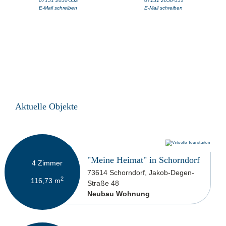
07151 2050-552
07151 2050-551
E-Mail schreiben
E-Mail schreiben
Aktuelle Objekte
599.900 €
"Meine Heimat" in Schorndorf
4
Zimmer
73614 Schorndorf, Jakob-Degen-
2
116,73
m
Straße 48
Neubau Wohnung