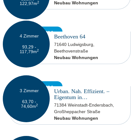
2
Neubau Wohnungen
122,97
m
619.900 - 879.900 €
4
Zimmer
Beethoven 64
71640 Ludwigsburg,
93,29 -
2
Beethovenstraße
117,79
m
Neubau Wohnungen
369.000 - 439.000 €
3
Zimmer
Urban. Nah. Effizient. –
Eigentum in…
63,70 -
71384 Weinstadt-Endersbach,
2
74,60
m
Großheppacher Straße
Neubau Wohnungen