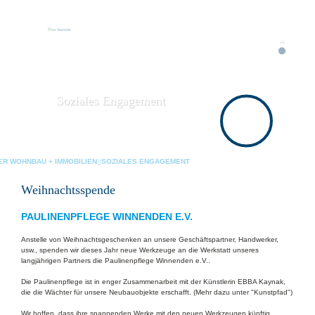
Soziales Engagement
ER WOHNBAU + IMMOBILIEN
SOZIALES ENGAGEMENT
Weihnachtsspende
PAULINENPFLEGE WINNENDEN E.V.
Anstelle von Weihnachtsgeschenken an unsere Geschäftspartner, Handwerker,
usw., spenden wir dieses Jahr neue Werkzeuge an die Werkstatt unseres
langjährigen Partners die Paulinenpflege Winnenden e.V..
Die Paulinenpflege ist in enger Zusammenarbeit mit der Künstlerin EBBA Kaynak,
die die Wächter für unsere Neubauobjekte erschafft. (Mehr dazu unter "Kunstpfad")
Wir hoffen, dass ihre spannenden Werke mit den neuen Werkzeugen künftig