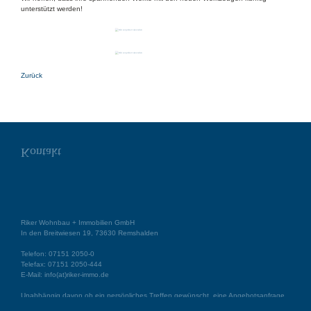
unterstützt werden!
Zurück
Kontakt
Riker Wohnbau + Immobilien GmbH
In den Breitwiesen 19, 73630 Remshalden
Telefon:
07151 2050-0
Telefax:
07151 2050-444
E-Mail:
info(at)riker-immo.de
Unabhängig davon ob ein persönliches Treffen gewünscht, eine Angebotsanfrage
per Email abgeschickt oder ein Telefonanruf zur Information getätigt wird, wir sind