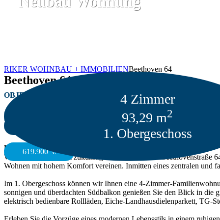
Neubau Wohnung
RIKER WOHNBAU + IMMOBILIEN
Beethoven 64
Beethoven 64
OBJEKT-NR: 2040-06
4
Zimmer
2
93,29 m
ZURÜCK ZUR SUCHE
1. Obergeschoss
BESCHREIBUNG
619.900
€
Willkommen in Ihrem zukünftigen Zuhause in der Beethovenstraße 6
Wohnen mit hohem Komfort vereinen. Inmitten eines zentralen und f
Im 1. Obergeschoss können wir Ihnen eine 4-Zimmer-Familienwohnun
sonnigen und überdachten Südbalkon genießen Sie den Blick in die gr
elektrisch bedienbare Rollläden, Eiche-Landhausdielenparkett, TG-Ste
Erleben Sie die Vorzüge eines modernen Lebensstils in einem ruhigen