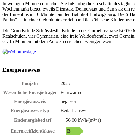
In wenigen Minuten erreichen Sie fußläufig die Geschäfte des tägli
Wochenmarkt bietet jeweils Dienstag, Donnerstag und Samstag ein reic
der Linienbus in 10 Minuten an den Bahnhof Ludwigsburg. Die S-Bah
Paulus" ist in einer Gehminute erreichbar. Die städtische Kindertages
Die Grundschule Schlösslesfeldschule in der Corneliusstraße ist 650
Realschulen, vier Gymnasien, eine freie Waldorfschule, zwei Gemeins
ca. 15 Minuten mit dem Auto zu erreichen.
weniger lesen
Energieausweis
Baujahr
2025
Wesentliche Energieträger
Fernwärme
Energieausweis
liegt vor
Energieausweistyp
Bedarfsausweis
Endenergie­bedarf
56,00 kWh/(m²*a)
Energie­effizient­klasse
B