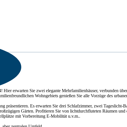
4! Hier erwarten Sie zwei elegante Mehrfamilienhäuser, verbunden ü
amilienfreundlichen Wohngebiets genießen Sie alle Vorzüge des urbane
g präsentieren. Es erwarten Sie drei Schlafzimmer, zwei Tageslicht
oßzügigen Gärten. Profitieren Sie von lichtdurchfluteten Räumen und e
llplätze mit Vorbereitung E-Mobilität u.v.m..
, aber zentralen Umfeld.