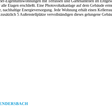
mer-Eigentumswohnungen mit Terrassen und Gartenanteilen im Erdge
er alle Etagen erschließt. Eine Photovoltaikanlage auf dem Gebäude erm
, nachhaltige Energieversorgung. Jede Wohnung erhält einen Kellerr
 zusätzlich 5 Außenstellplätze vervollständigen dieses gelungene Geb
T-ENDERSBACH