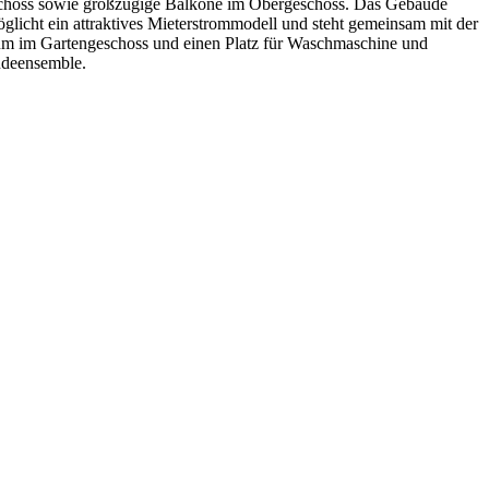
schoss sowie großzügige Balkone im Obergeschoss. Das Gebäude
öglicht ein attraktives Mieterstrommodell und steht gemeinsam mit der
aum im Gartengeschoss und einen Platz für Waschmaschine und
äudeensemble.