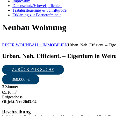
Impressum
Datenschutz/Hinweispflichten
Tastatursteuerung & Schriftgröße
Erklärung zur Barrierefreiheit
Neubau Wohnung
RIKER WOHNBAU + IMMOBILIEN
Urban. Nah. Effizient. – Ei
Urban. Nah. Effizient. – Eigentum in Wei
ZURÜCK ZUR SUCHE
369.000
€
3
Zimmer
2
65,10 m
Erdgeschoss
Objekt-Nr: 2043-04
Beschreibung