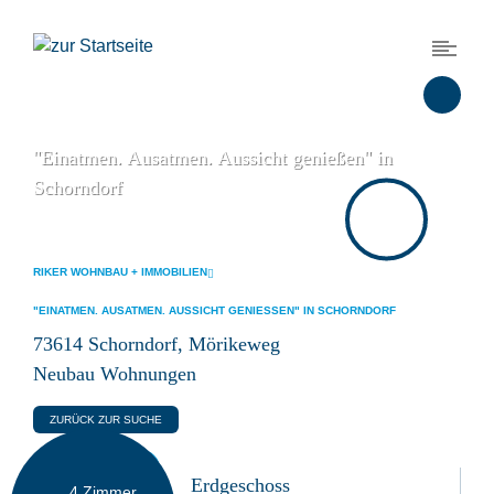
"Einatmen. Ausatmen. Aussicht genießen" in
Schorndorf
RIKER WOHNBAU + IMMOBILIEN
"EINATMEN. AUSATMEN. AUSSICHT GENIESSEN" IN SCHORNDORF
73614 Schorndorf, Mörikeweg
Neubau Wohnungen
ZURÜCK ZUR SUCHE
549.900 €
Erdgeschoss
4
Zimmer