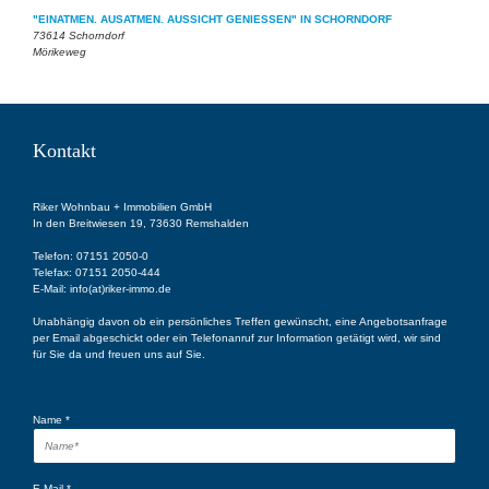
"EINATMEN. AUSATMEN. AUSSICHT GENIESSEN" IN SCHORNDORF
73614 Schorndorf
Mörikeweg
Kontakt
Riker Wohnbau + Immobilien GmbH
In den Breitwiesen 19, 73630 Remshalden
Telefon:
07151 2050-0
Telefax:
07151 2050-444
E-Mail:
info(at)riker-immo.de
Unabhängig davon ob ein persönliches Treffen gewünscht, eine Angebotsanfrage
per Email abgeschickt oder ein Telefonanruf zur Information getätigt wird, wir sind
für Sie da und freuen uns auf Sie.
Name
*
E-Mail
*