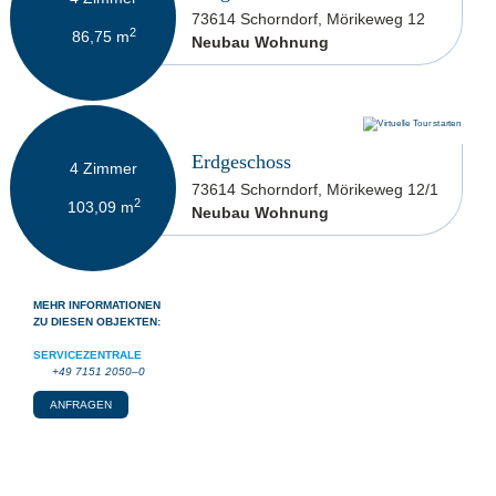
73614 Schorndorf, Mörikeweg 12
2
86,75
m
Neubau Wohnung
599.900 €
Erdgeschoss
4
Zimmer
73614 Schorndorf, Mörikeweg 12/1
2
103,09
m
Neubau Wohnung
MEHR INFORMATIONEN
ZU DIESEN OBJEKTEN:
SERVICEZENTRALE
+49 7151 2050–0
ANFRAGEN