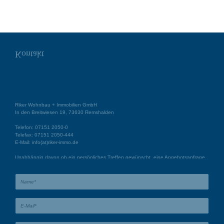
Kontakt
Riker Wohnbau + Immobilien GmbH
In den Breitwiesen 19, 73630 Remshalden
Telefon:
07151 2050-0
Telefax:
07151 2050-444
E-Mail:
info(at)riker-immo.de
Unabhängig davon ob ein persönliches Treffen gewünscht, eine Angebotsanfrage
per Email abgeschickt oder ein Telefonanruf zur Information getätigt wird, wir sind
für Sie da und freuen uns auf Sie.