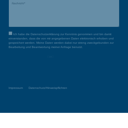
Ich habe die
Datenschutzerklärung
zur Kenntnis genommen und bin damit
einverstanden, dass die von mir angegebenen Daten elektronisch erhoben und
gespeichert werden. Meine Daten werden dabei nur streng zweckgebunden zur
Bearbeitung und Beantwortung meiner Anfrage benutzt.
SENDEN
Impressum
Datenschutz/Hinweispflichten