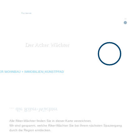
Der Acker Wächter
ER WOHNBAU + IMMOBILIEN
KUNSTPFAD
... die Riker-Wächter
Alle Riker-Wächter finden Sie in dieser Karte verzeichnet.
Wir sind gespannt, welche Riker-Wächter Sie bei Ihrem nächsten Spaziergang
durch die Region entdecken.