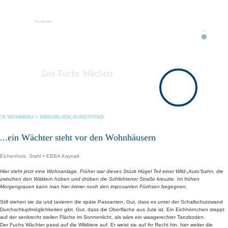
Der Fuchs Wächter
ER WOHNBAU + IMMOBILIEN
KUNSTPFAD
...ein Wächter steht vor den Wohnhäusern
Eichenholz, Stahl • EBBA Kaynak
Hier steht jetzt eine Wohnanlage. Früher war dieses Stück Hügel Teil einer Wild-„Auto“bahn, die
zwischen den Wäldern hüben und drüben die Schlichtener Straße kreuzte. Im frühen
Morgengrauen kann man hier immer noch den imposanten Füchsen begegnen.
Still stehen sie da und taxieren die späte Passanten. Gut, dass es unter der Schallschutzwand
Durchschlupfmöglichkeiten gibt. Gut, dass die Oberfläche aus Jute ist. Ein Eichhörnchen steppt
auf der senkrecht steilen Fläche im Sonnenlicht, als wärs ein waagerechter Tanzboden.
Der Fuchs Wächter passt auf die Wildtiere auf. Er weist sie auf ihr Recht hin, hier weiter die