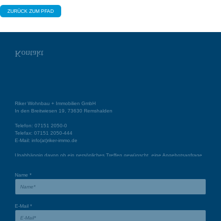
ZURÜCK ZUM PFAD
Kontakt
Riker Wohnbau + Immobilien GmbH
In den Breitwiesen 19, 73630 Remshalden
Telefon:
07151 2050-0
Telefax:
07151 2050-444
E-Mail:
info(at)riker-immo.de
Unabhängig davon ob ein persönliches Treffen gewünscht, eine Angebotsanfrage
per Email abgeschickt oder ein Telefonanruf zur Information getätigt wird, wir sind
für Sie da und freuen uns auf Sie.
Name
*
E-Mail
*